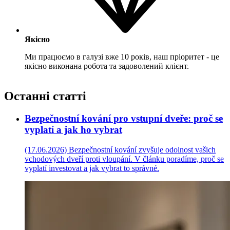
Якісно
Ми працюємо в галузі вже 10 років, наш пріоритет - це
якісно виконана робота та задоволений клієнт.
Останні статті
Bezpečnostní kování pro vstupní dveře: proč se
vyplatí a jak ho vybrat
(17.06.2026)
Bezpečnostní kování zvyšuje odolnost vašich
vchodových dveří proti vloupání. V článku poradíme, proč se
vyplatí investovat a jak vybrat to správné.