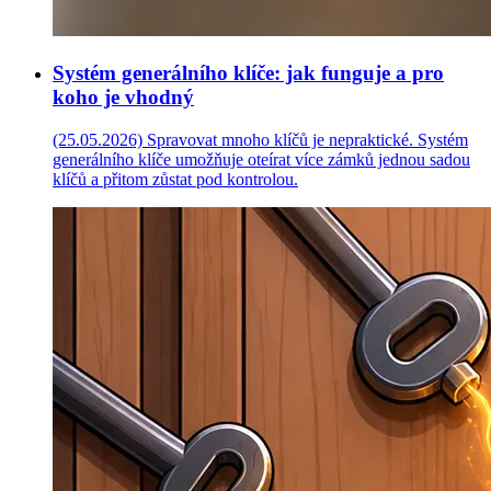
Systém generálního klíče: jak funguje a pro
koho je vhodný
(25.05.2026)
Spravovat mnoho klíčů je nepraktické. Systém
generálního klíče umožňuje oteírat více zámků jednou sadou
klíčů a přitom zůstat pod kontrolou.