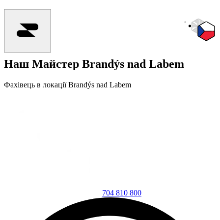
Наш Mайстер
Brandýs nad Labem
Фахівець в локації Brandýs nad Labem
704 810 800