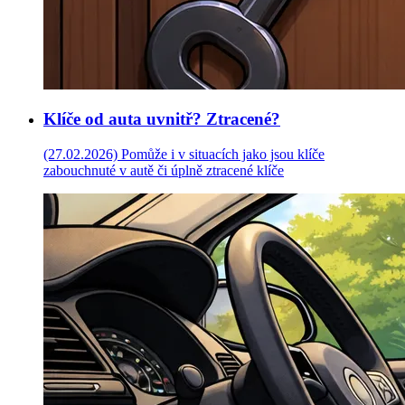
Klíče od auta uvnitř? Ztracené?
(27.02.2026)
Pomůže i v situacích jako jsou klíče
zabouchnuté v autě či úplně ztracené klíče