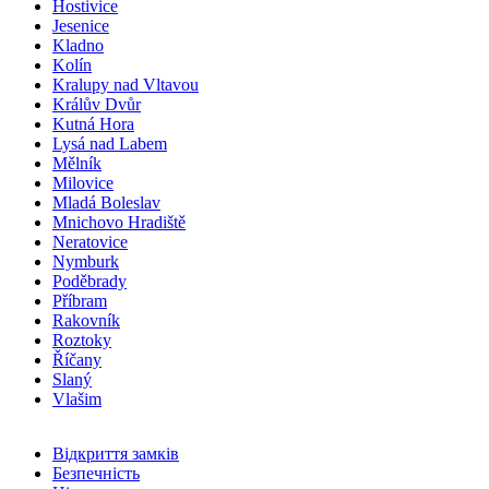
Hostivice
Jesenice
Kladno
Kolín
Kralupy nad Vltavou
Králův Dvůr
Kutná Hora
Lysá nad Labem
Mělník
Milovice
Mladá Boleslav
Mnichovo Hradiště
Neratovice
Nymburk
Poděbrady
Příbram
Rakovník
Roztoky
Říčany
Slaný
Vlašim
Відкриття замків
Безпечність