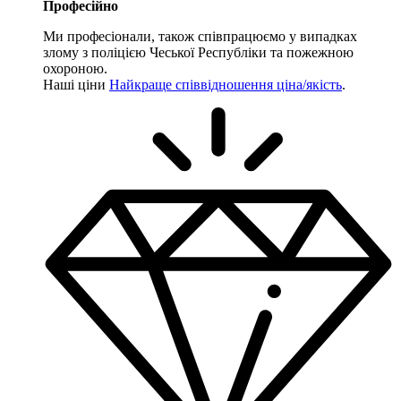
Професійно
Ми професіонали, також співпрацюємо у випадках
злому з поліцією Чеської Республіки та пожежною
охороною.
Наші ціни
Найкраще співвідношення ціна/якість
.