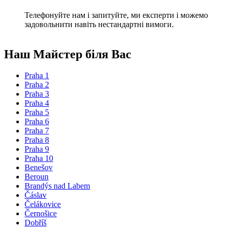
Телефонуйте нам і запитуйте, ми експерти і можемо
задовольнити навіть нестандартні вимоги.
Наш Mайстер біля Вас
Praha 1
Praha 2
Praha 3
Praha 4
Praha 5
Praha 6
Praha 7
Praha 8
Praha 9
Praha 10
Benešov
Beroun
Brandýs nad Labem
Čáslav
Čelákovice
Černošice
Dobříš