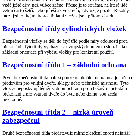
vzdá ještě dřív, než vůbec začne. Přesto je to součást, na které lidé
velmi často šetří, nebo ji řeší až ve chvíli, kdy už je pozdě. Rozdíly
mezi jednotlivými typy a třídami vložek jsou přitom zásadní.
Bezpečnostní třídy cylindrických vložek
Bezpečnostní vložky se dělí do čtyř tříd podle míry odolnosti proti
překonání. Tyto třídy vycházejí z evropských norem a slouží jako
základní orientace při výběru vložky pro konkrétní použití.
Bezpečnostní třída 1 – základní ochrana
První bezpečnostní třída nabízí pouze minimální ochranu a je určena
především pro vnitřní dveře, sklepy nebo technické místnosti. Tyto
vložky neposkytují téměř žádnou ochranu proti běžným metodám
překonání a pro vstupní dveře do bytu nebo domu jsou zcela
nevhodné.
Bezpečnostní třída 2 – nízká úroveň
zabezpečení
Druhá bezpečnostní třída představuje mírné zlepšení oproti nejnižší