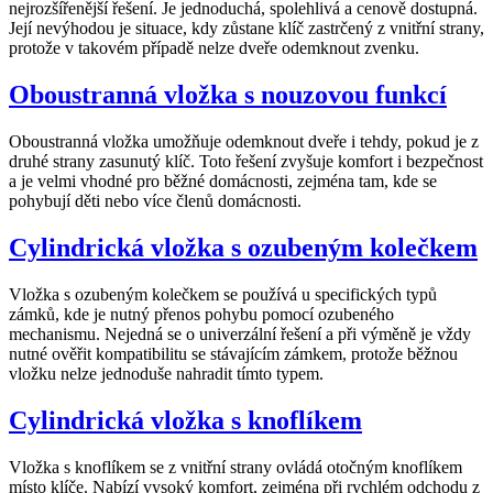
nejrozšířenější řešení. Je jednoduchá, spolehlivá a cenově dostupná.
Její nevýhodou je situace, kdy zůstane klíč zastrčený z vnitřní strany,
protože v takovém případě nelze dveře odemknout zvenku.
Oboustranná vložka s nouzovou funkcí
Oboustranná vložka umožňuje odemknout dveře i tehdy, pokud je z
druhé strany zasunutý klíč. Toto řešení zvyšuje komfort i bezpečnost
a je velmi vhodné pro běžné domácnosti, zejména tam, kde se
pohybují děti nebo více členů domácnosti.
Cylindrická vložka s ozubeným kolečkem
Vložka s ozubeným kolečkem se používá u specifických typů
zámků, kde je nutný přenos pohybu pomocí ozubeného
mechanismu. Nejedná se o univerzální řešení a při výměně je vždy
nutné ověřit kompatibilitu se stávajícím zámkem, protože běžnou
vložku nelze jednoduše nahradit tímto typem.
Cylindrická vložka s knoflíkem
Vložka s knoflíkem se z vnitřní strany ovládá otočným knoflíkem
místo klíče. Nabízí vysoký komfort, zejména při rychlém odchodu z