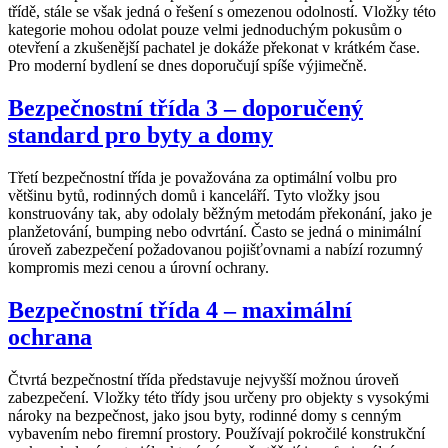
třídě, stále se však jedná o řešení s omezenou odolností. Vložky této
kategorie mohou odolat pouze velmi jednoduchým pokusům o
otevření a zkušenější pachatel je dokáže překonat v krátkém čase.
Pro moderní bydlení se dnes doporučují spíše výjimečně.
Bezpečnostní třída 3 – doporučený
standard pro byty a domy
Třetí bezpečnostní třída je považována za optimální volbu pro
většinu bytů, rodinných domů i kanceláří. Tyto vložky jsou
konstruovány tak, aby odolaly běžným metodám překonání, jako je
planžetování, bumping nebo odvrtání. Často se jedná o minimální
úroveň zabezpečení požadovanou pojišťovnami a nabízí rozumný
kompromis mezi cenou a úrovní ochrany.
Bezpečnostní třída 4 – maximální
ochrana
Čtvrtá bezpečnostní třída představuje nejvyšší možnou úroveň
zabezpečení. Vložky této třídy jsou určeny pro objekty s vysokými
nároky na bezpečnost, jako jsou byty, rodinné domy s cenným
vybavením nebo firemní prostory. Používají pokročilé konstrukční