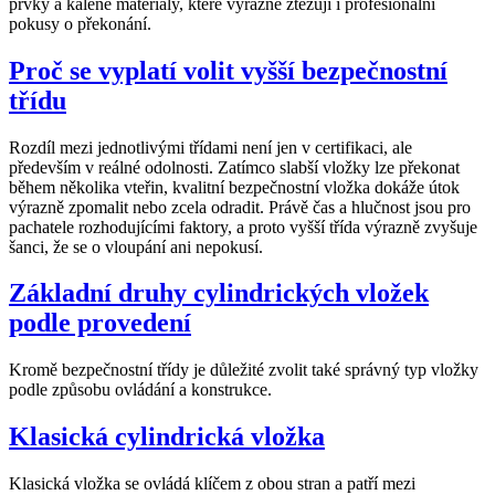
prvky a kalené materiály, které výrazně ztěžují i profesionální
pokusy o překonání.
Proč se vyplatí volit vyšší bezpečnostní
třídu
Rozdíl mezi jednotlivými třídami není jen v certifikaci, ale
především v reálné odolnosti. Zatímco slabší vložky lze překonat
během několika vteřin, kvalitní bezpečnostní vložka dokáže útok
výrazně zpomalit nebo zcela odradit. Právě čas a hlučnost jsou pro
pachatele rozhodujícími faktory, a proto vyšší třída výrazně zvyšuje
šanci, že se o vloupání ani nepokusí.
Základní druhy cylindrických vložek
podle provedení
Kromě bezpečnostní třídy je důležité zvolit také správný typ vložky
podle způsobu ovládání a konstrukce.
Klasická cylindrická vložka
Klasická vložka se ovládá klíčem z obou stran a patří mezi