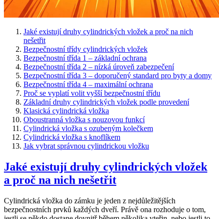
Jaké existují druhy cylindrických vložek a proč na nich
nešetřit
Bezpečnostní třídy cylindrických vložek
Bezpečnostní třída 1 – základní ochrana
Bezpečnostní třída 2 – nízká úroveň zabezpečení
Bezpečnostní třída 3 – doporučený standard pro byty a domy
Bezpečnostní třída 4 – maximální ochrana
Proč se vyplatí volit vyšší bezpečnostní třídu
Základní druhy cylindrických vložek podle provedení
Klasická cylindrická vložka
Oboustranná vložka s nouzovou funkcí
Cylindrická vložka s ozubeným kolečkem
Cylindrická vložka s knoflíkem
Jak vybrat správnou cylindrickou vložku
Jaké existují druhy cylindrických vložek
a proč na nich nešetřit
Cylindrická vložka do zámku je jeden z nejdůležitějších
bezpečnostních prvků každých dveří. Právě ona rozhoduje o tom,
jestli se někdo dostane dovnitř během několika vteřin, nebo jestli to